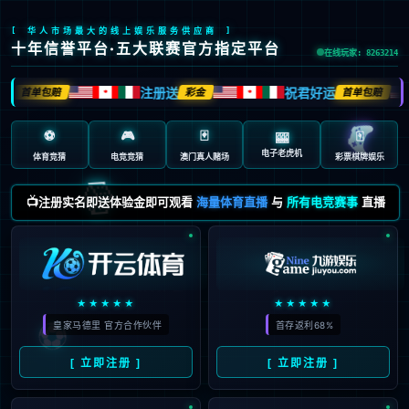
[ 华人市场最大的线上娱乐服务供应商 ]
十年信誉平台·五大联赛官方指定平台
在线玩家: 8263214
运
注册送
祝君好运
首单包赔
彩金
首单包赔
🍁
🍁
🎮
⚽
🎮
🃏
🀄️
🎰
电子老虎机
体育竞猜
电竞竞猜
澳门真人赌场
彩票棋牌娱乐
🎲
📺注册实名即送体验金即可观看
海量体育直播
与
所有电竞赛事
直播
★★★★★
★★★★★
⚽
皇家马德里 官方合作伙伴
首存返利68%
[ 立即注册 ]
[ 立即注册 ]