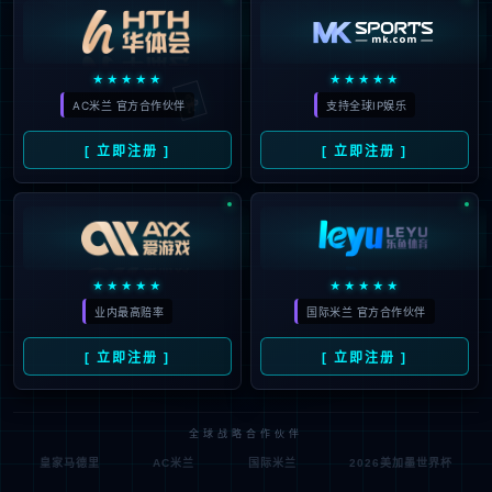
🃏
★★★★★
★★★★★
AC米兰 官方合作伙伴
支持全球IP娱乐
[ 立即注册 ]
[ 立即注册 ]
★★★★★
★★★★★
业内最高赔率
国际米兰 官方合作伙伴
[ 立即注册 ]
[ 立即注册 ]
全球战略合作伙伴
皇家马德里
AC米兰
国际米兰
2026美加墨世界杯